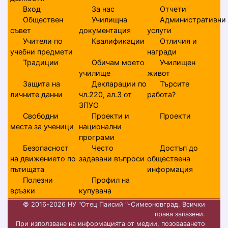
Вход
За нас
Отчети
Обществен
Училищна
Административни
съвет
документация
услуги
Учители по
Квалификации
Отличия и
учебни предмети
награди
Традиции
Обичам моето
Училищен
училище
живот
Защита на
Декларации по
Търсите
личните данни
чл.220, ал.3 от
работа?
ЗПУО
Свободни
Проекти и
Проекти
места за ученици
национални
програми
Безопасност
Често
Достъп до
на движението по
задавани въпроси
обществена
пътищата
информация
Полезни
Профил на
връзки
купувача
© 2016-2026 НУ "Отец Паисий "-Симеоновград. Всички
права запазени.
При използване на информацията от медии, позоваването