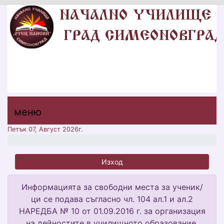
НУ "ОТЕЦ ПАИСИЙ"
ГР. СИМЕОНОВГРАД, ОБЩИНА
СИМЕОНОВГРАД, ОБЛАСТ ХАСКОВО
меню горно
меню
меню
Петък 07, Август 2026г.
Изход
Информацията за свободни места за ученик/
ци се подава съгласно чл. 104 ал.1 и ал.2
НАРЕДБА № 10 от 01.09.2016 г. за организация
на дейностите в училищното образование.