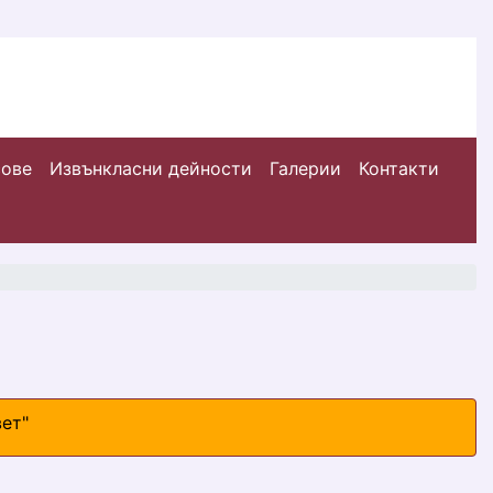
сове
Извънкласни дейности
Галерии
Контакти
ет"