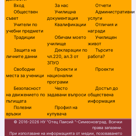
Вход
За нас
Отчети
Обществен
Училищна
Административни
съвет
документация
услуги
Учители по
Квалификации
Отличия и
учебни предмети
награди
Традиции
Обичам моето
Училищен
училище
живот
Защита на
Декларации по
Търсите
личните данни
чл.220, ал.3 от
работа?
ЗПУО
Свободни
Проекти и
Проекти
места за ученици
национални
програми
Безопасност
Често
Достъп до
на движението по
задавани въпроси
обществена
пътищата
информация
Полезни
Профил на
връзки
купувача
© 2016-2026 НУ "Отец Паисий "-Симеоновград. Всички
права запазени.
При използване на информацията от медии, позоваването