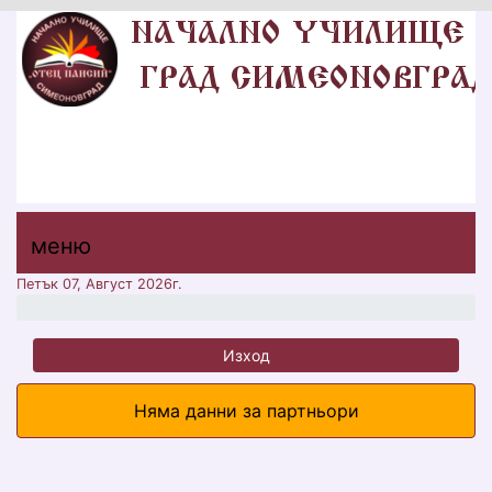
НУ "ОТЕЦ ПАИСИЙ"
ГР. СИМЕОНОВГРАД, ОБЩИНА
СИМЕОНОВГРАД, ОБЛАСТ ХАСКОВО
меню горно
меню
меню
Петък 07, Август 2026г.
Изход
Няма данни за партньори