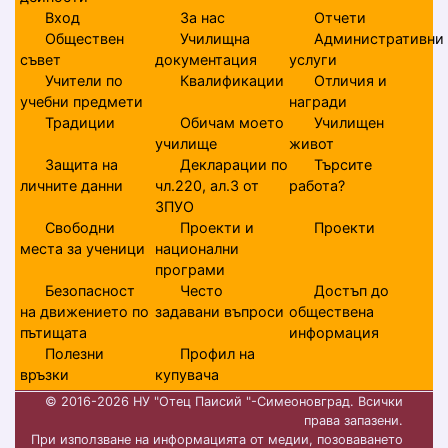
Вход
За нас
Отчети
Обществен
Училищна
Административни
съвет
документация
услуги
Учители по
Квалификации
Отличия и
учебни предмети
награди
Традиции
Обичам моето
Училищен
училище
живот
Защита на
Декларации по
Търсите
личните данни
чл.220, ал.3 от
работа?
ЗПУО
Свободни
Проекти и
Проекти
места за ученици
национални
програми
Безопасност
Често
Достъп до
на движението по
задавани въпроси
обществена
пътищата
информация
Полезни
Профил на
връзки
купувача
© 2016-2026 НУ "Отец Паисий "-Симеоновград. Всички
права запазени.
При използване на информацията от медии, позоваването