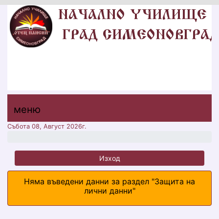
НУ "ОТЕЦ ПАИСИЙ"
ГР. СИМЕОНОВГРАД, ОБЩИНА
СИМЕОНОВГРАД, ОБЛАСТ ХАСКОВО
меню горно
меню
меню
Събота 08, Август 2026г.
Изход
Няма въведени данни за раздел "Защита на
лични данни"