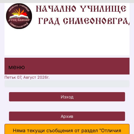
НУ "ОТЕЦ ПАИСИЙ"
ГР. СИМЕОНОВГРАД, ОБЩИНА
СИМЕОНОВГРАД, ОБЛАСТ ХАСКОВО
меню горно
меню
меню
Петък 07, Август 2026г.
Изход
Архив
Няма текущи съобщения от раздел "Отличия