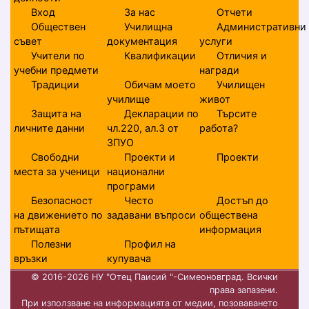
Вход
За нас
Отчети
Обществен
Училищна
Административни
съвет
документация
услуги
Учители по
Квалификации
Отличия и
учебни предмети
награди
Традиции
Обичам моето
Училищен
училище
живот
Защита на
Декларации по
Търсите
личните данни
чл.220, ал.3 от
работа?
ЗПУО
Свободни
Проекти и
Проекти
места за ученици
национални
програми
Безопасност
Често
Достъп до
на движението по
задавани въпроси
обществена
пътищата
информация
Полезни
Профил на
връзки
купувача
© 2016-2026 НУ "Отец Паисий "-Симеоновград. Всички
права запазени.
При използване на информацията от медии, позоваването