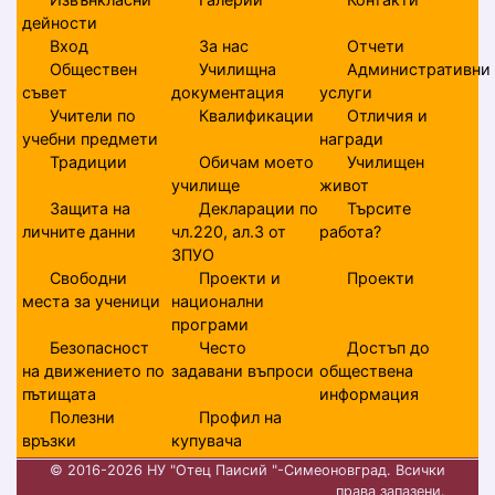
дейности
Вход
За нас
Отчети
Обществен
Училищна
Административни
съвет
документация
услуги
Учители по
Квалификации
Отличия и
учебни предмети
награди
Традиции
Обичам моето
Училищен
училище
живот
Защита на
Декларации по
Търсите
личните данни
чл.220, ал.3 от
работа?
ЗПУО
Свободни
Проекти и
Проекти
места за ученици
национални
програми
Безопасност
Често
Достъп до
на движението по
задавани въпроси
обществена
пътищата
информация
Полезни
Профил на
връзки
купувача
© 2016-2026 НУ "Отец Паисий "-Симеоновград. Всички
права запазени.