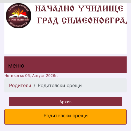
НУ "ОТЕЦ ПАИСИЙ"
ГР. СИМЕОНОВГРАД, ОБЩИНА
СИМЕОНОВГРАД, ОБЛАСТ ХАСКОВО
меню горно
меню
меню
Четвъртък 06, Август 2026г.
Родители
Родителски срещи
Архив
Родителски срещи