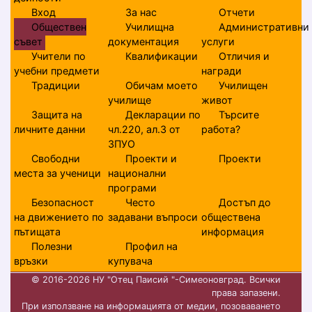
Вход
За нас
Отчети
Обществен
Училищна
Административни
съвет
документация
услуги
Учители по
Квалификации
Отличия и
учебни предмети
награди
Традиции
Обичам моето
Училищен
училище
живот
Защита на
Декларации по
Търсите
личните данни
чл.220, ал.3 от
работа?
ЗПУО
Свободни
Проекти и
Проекти
места за ученици
национални
програми
Безопасност
Често
Достъп до
на движението по
задавани въпроси
обществена
пътищата
информация
Полезни
Профил на
връзки
купувача
© 2016-2026 НУ "Отец Паисий "-Симеоновград. Всички
права запазени.
При използване на информацията от медии, позоваването