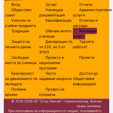
Вход
За нас
Отчети
Обществен
Училищна
Административни
съвет
документация
услуги
Учители по
Квалификации
Отличия и
учебни предмети
награди
Традиции
Обичам моето
Училищен
училище
живот
Защита на
Декларации по
Търсите
личните данни
чл.220, ал.3 от
работа?
ЗПУО
Свободни
Проекти и
Проекти
места за ученици
национални
програми
Безопасност
Често
Достъп до
на движението по
задавани въпроси
обществена
пътищата
информация
Полезни
Профил на
връзки
купувача
© 2016-2026 НУ "Отец Паисий "-Симеоновград. Всички
права запазени.
При използване на информацията от медии, позоваването